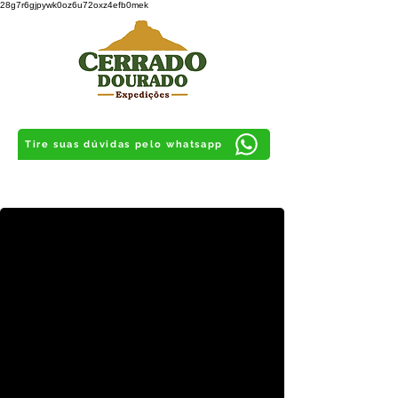
28g7r6gjpywk0oz6u72oxz4efb0mek
Tire suas dúvidas pelo whatsapp
Fervedouros PRIVATIVOS
Sem filas, sem limite de tempo