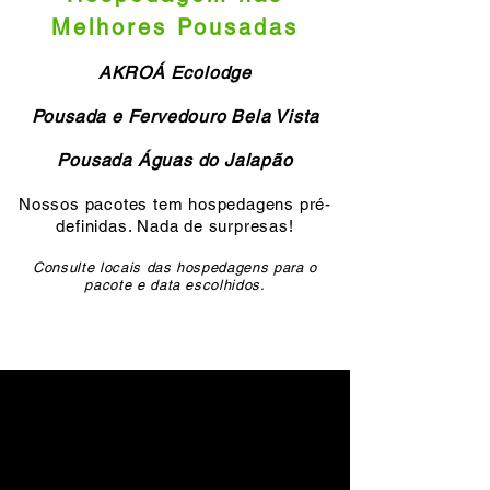
Melhores Pousadas
AKROÁ Ecolodge
Pousada e Fervedouro Bela Vista
Pousada Águas do Jalapão
Nossos pacotes tem hospedagens pré-
definidas. Nada de surpresas!
Consulte locais das hospedagens para o
pacote e data escolhidos.
Número 1 no TripAdvisor desde 2016!
Quase 4.000 avaliações nota máxima!
Traveller´s Choice desde 2016!