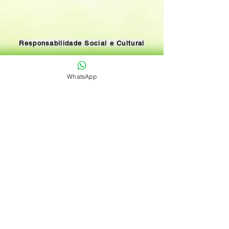
para a comunidade e ajudar
o meio ambiente?
Responsabilidade Social e Cultural
Ao comprar nossos pacotes você faz a
sua parte e ajuda a comunidade local,
WhatsApp
pois todos os nossos roteiros
contemplam VIVÊNCIAS NAS
COMUNIDADES QUILOMBOLAS! Além
de conhecer a cultura local você ajuda
no desenvolvimento econômico dessas
comunidades.
Apoiamos ações e projetos sociais,
como apoio financeiro ao projeto "Livro
na mão e bola no chão", que premia as
crianças com melhor desempenho no
ano letivo, além de incentivar o esporte
e diminuir a evasão escolar.
Valorizamos o artesanato e
cultura
local, integrando vivências nas