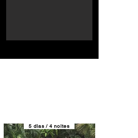
Escolha sua Expedição
Conheça o Jalapão como deve ser:
Sem filas, sem pressa e com o
melhor pacote de hospedagens!
5 dias / 4 noites