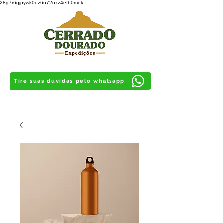
28g7r6gjpywk0oz6u72oxz4efb0mek
Tire suas dúvidas pelo whatsapp