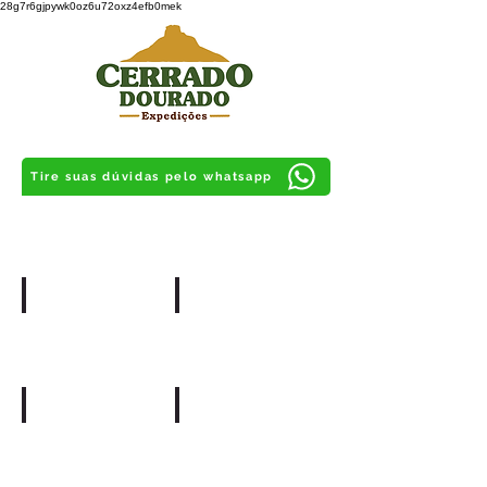
28g7r6gjpywk0oz6u72oxz4efb0mek
Tire suas dúvidas pelo whatsapp
AGOSTO
SETEMBRO
2026
2026
OUTUBRO
NOVEMBRO
2026
2026