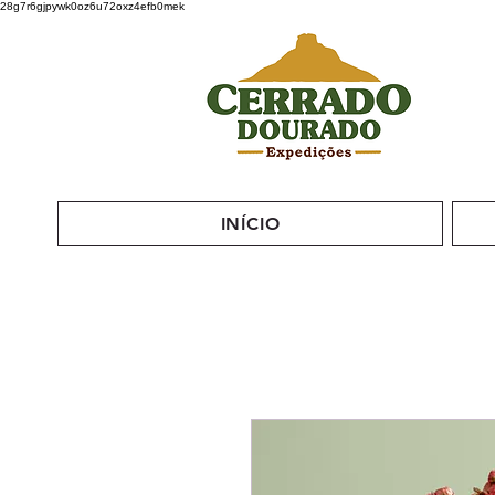
28g7r6gjpywk0oz6u72oxz4efb0mek
INÍCIO