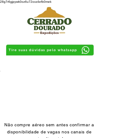
28g7r6gjpywk0oz6u72oxz4efb0mek
Tire suas dúvidas pelo whatsapp
Não compre aéreo sem antes confirmar a
disponibilidade de vagas nos canais de