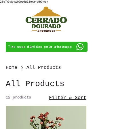
28g7r6gjpywk0oz6u72oxz4efb0mek
Tire suas dúvidas pelo whatsapp
Home
All Products
All Products
12 products
Filter & Sort