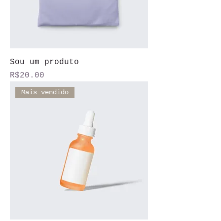
Sou um produto
Price
R$20.00
Mais vendido